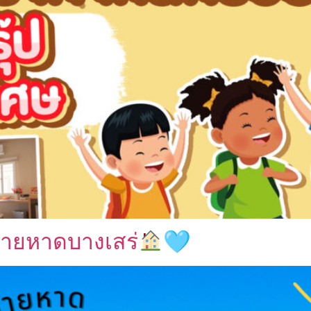
ายหาดบางเสร่
🩵