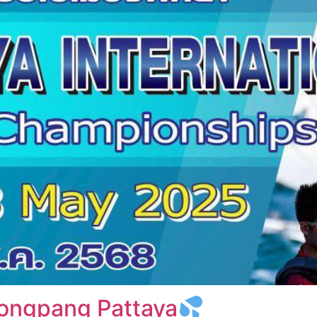
 Longpang Pattaya