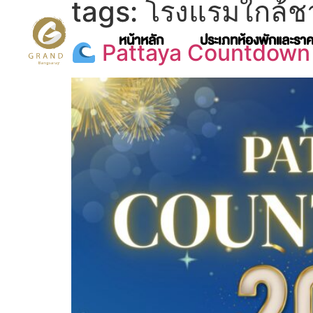
tags:
โรงแรมใกล้
หน้าหลัก
ประเภทห้องพักและรา
Pattaya Countdow