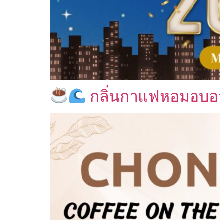
กลิ่นกาแฟหอมอบอว