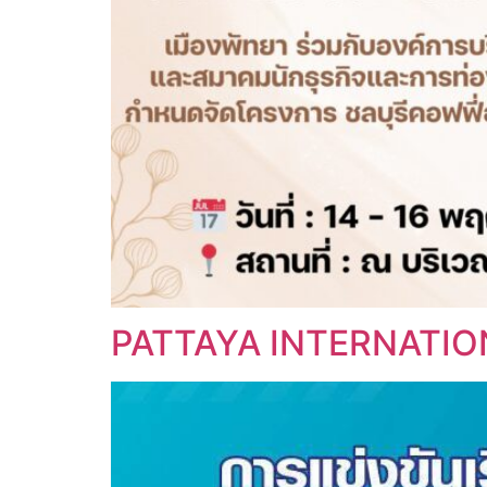
PATTAYA INTERNATIO