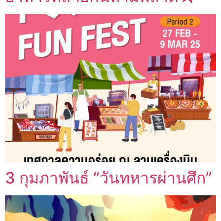
3 กุมภาพันธ์ “วันทหารผ่านศึก”