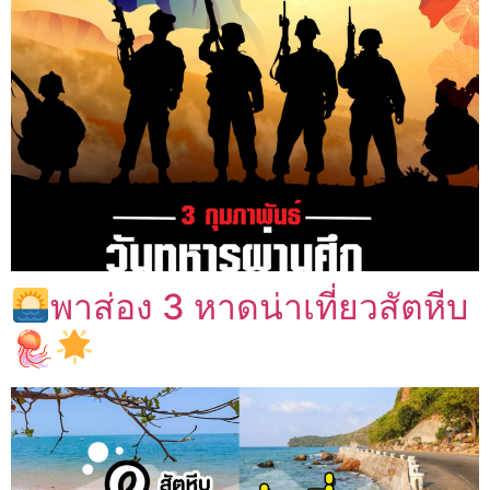
พาส่อง 3 หาดน่าเที่ยวสัตหีบ
🪼