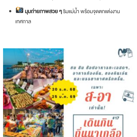
มุมถ่ายภาพสวย ๆ
ริมแม่น้ำ พร้อมจุดตกแต่งงาน
เทศกาล