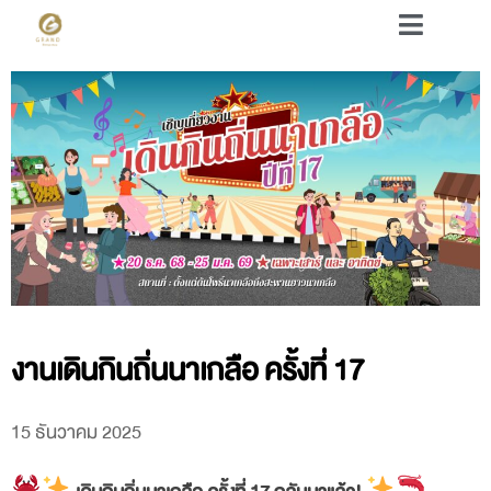
งานเดินกินถิ่นนาเกลือ ครั้งที่ 17
15 ธันวาคม 2025