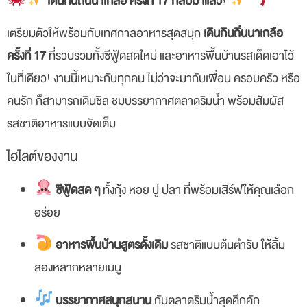
เดินกินถิ่นนาเกลือ ครั้งที่ 17 กลับมาแล้ว!
เตรียมตัวให้พร้อมกับเทศกาลอาหารสุดสนุก
เดินกินถิ่นนาเกลือ
ครั้งที่ 17
ที่รวบรวมทั้งซีฟู้ดสดใหม่ และอาหารพื้นบ้านรสเด็ดเอาไว้
ในที่เดียว! งานนี้เหมาะกับทุกคน ไม่ว่าจะมากับเพื่อน ครอบครัว หรือ
คนรัก ก็สามารถเดินชิล ชมบรรยากาศตลาดริมน้ำ พร้อมสัมผัส
รสชาติอาหารแบบจัดเต็ม
ไฮไลต์ของงาน
ซีฟู้ดสด ๆ
ทั้งกุ้ง หอย ปู ปลา ที่พร้อมเสิร์ฟให้คุณเลือก
อร่อย
อาหารพื้นบ้านสูตรดั้งเดิม
รสชาติแบบต้นตำรับ ให้ลิ้ม
ลองหลากหลายเมนู
บรรยากาศสนุกสนาน
กับตลาดริมน้ำสุดคึกคัก