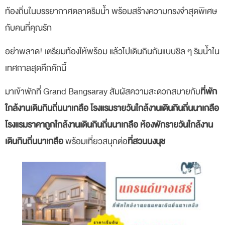
ท้องถิ่นในบรรยากาศตลาดริมน้ำ พร้อมสร้างความทรงจำสุดพิเศษ
กับคนที่คุณรัก
อย่าพลาด! เตรียมท้องให้พร้อม แล้วไปเดินกินกันแบบชิล ๆ ริมน้ำใน
เทศกาลสุดคึกคักนี้
มาเข้าพักที่ Grand Bangsaray สัมผัสความสะดวกสบายกับ
ที่พัก
ใกล้งานเดินกินถิ่นนาเกลือ โรงแรมรายวันใกล้งานเดินกินถิ่นนาเกลือ
โรงแรมราคาถูกใกล้งานเดินกินถิ่นนาเกลือ ห้องพักรายวันใกล้งาน
เดินกินถิ่นนาเกลือ
พร้อมเที่ยวสนุกต่อ
ที่สวนนงนุช