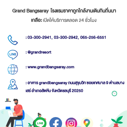
Grand Bangsaray
โรงแรมราคาถูกใกล้งานเดินกินถิ่นนา
เกลือ:
เปิดให้บริการตลอด 24 ชั่วโมง
: 03-300-2941,
03-300-2942,
065-256-6551
: @grandresort
: www.grandbangsaray.com
: อาคาร grandbangsaray ถนนสุขุมวิท ซอยเทศบาล 9 ตำบลบาง
เสร่ อำเภอสัตหีบ จังหวัดชลบุรี 20250