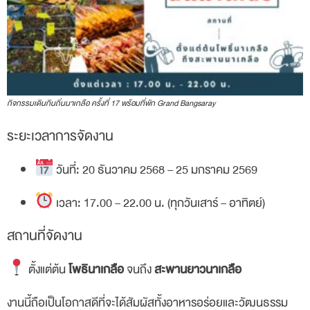
กิจกรรมเดินกินถิ่นนาเกลือ ครั้งที่ 17 พร้อมที่พัก Grand Bangsaray
ระยะเวลาการจัดงาน
วันที่: 20 ธันวาคม 2568 – 25 มกราคม 2569
เวลา: 17.00 – 22.00 น. (ทุกวันเสาร์ – อาทิตย์)
สถานที่จัดงาน
ตั้งแต่ต้น
โพธินาเกลือ
จนถึง
สะพานยาวนาเกลือ
งานนี้ถือเป็นโอกาสดีที่จะได้สัมผัสทั้งอาหารอร่อยและวัฒนธรรม