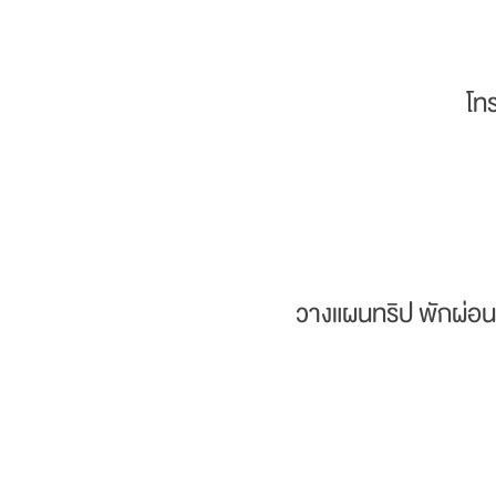
โท
วางแผนทริป พักผ่อน