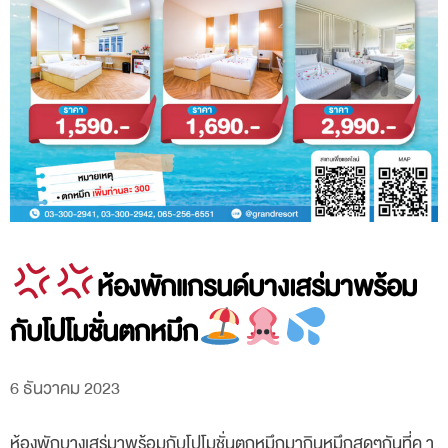
ห้องพักแกรนด์บางเสร่มาพร้อม
กับโปโมชั่นตกหมึก
6 ธันวาคม 2023
ห้องพักบางเสร่มาพร้อมกับโปโมชั่นตกหมึกมากินหมึกสดๆกันที่ค า