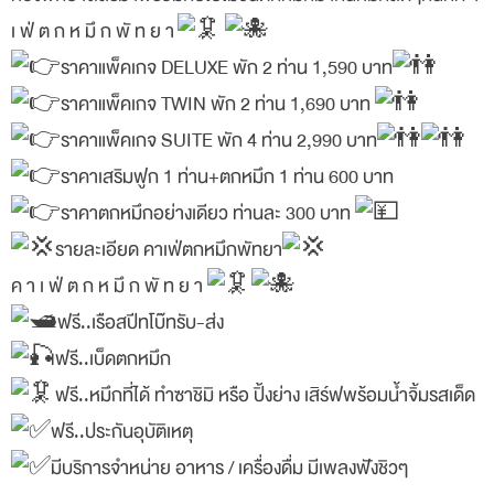
เ ฟ่ ต ก ห มึ ก พั ท ย า
ราคาแพ็คเกจ DELUXE พัก 2 ท่าน 1,590 บาท
ราคาแพ็คเกจ TWIN พัก 2 ท่าน 1,690 บาท
ราคาแพ็คเกจ SUITE พัก 4 ท่าน 2,990 บาท
ราคาเสริมฟูก 1 ท่าน+ตกหมึก 1 ท่าน 600 บาท
ราคาตกหมึกอย่างเดียว ท่านละ 300 บาท
รายละเอียด คาเฟ่ตกหมึกพัทยา
ค า เ ฟ่ ต ก ห มึ ก พั ท ย า
ฟรี..เรือสปีทโบ๊ทรับ-ส่ง
ฟรี..เบ็ดตกหมึก
ฟรี..หมึกที่ได้ ทำซาชิมิ หรือ ปิ้งย่าง เสิร์ฟพร้อมน้ำจิ้มรสเด็ด
ฟรี..ประกันอุบัติเหตุ
มีบริการจำหน่าย อาหาร / เครื่องดื่ม มีเพลงฟังชิวๆ