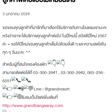
3 มกราคม 2024
ขอขอบคุณลูกค้าที่น่ารักที่มาเลือกใช้บริการกับทางโรงแรมเรานะคะ
หวังว่าเราจะได้บริการคุณลูกค้าต่อไป ในปีใหม่นี้ สวัสดีปีใหม่ 2567
ค่ะ ~ ขอให้ปีใหม่ของคุณลูกค้าเต็มไปด้วยสิ่งดี ๆ และความสดใสใน
ทุก ๆ วันนะคะ ^^
สำหรับผู้ที่สนใจจองห้องพัก
สามารถติดต่อได้ที่ 03-300-2941 , 03-300-2942, 065-256-
6551
Line : @grandresort
รับชมเว็บไซต์เพิ่มเติมที่
http://www.grandbangsaray.com