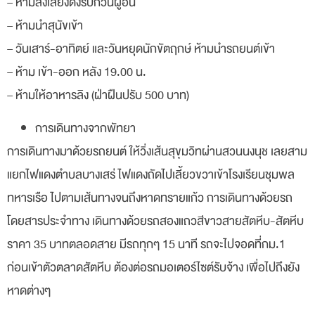
– ห้ามส่งเสียงดังรบกวนผู้อื่น
– ห้ามนำสุนัขเข้า
– วันเสาร์-อาทิตย์ และวันหยุดนักขัตฤกษ์ ห้ามนำรถยนต์เข้า
– ห้าม เข้า-ออก หลัง 19.00 น.
– ห้ามให้อาหารลิง (ฝ่าฝืนปรับ 500 บาท)
การเดินทางจากพัทยา
การเดินทางมาด้วยรถยนต์ ให้วิ่งเส้นสุขุมวิทผ่านสวนนงนุช เลยสาม
แยกไฟแดงตำบลบางเสร่ ไฟแดงถัดไปเลี้ยวขวาเข้าโรงเรียนชุมพล
ทหารเรือ ไปตามเส้นทางจนถึงหาดทรายแก้ว การเดินทางด้วยรถ
โดยสารประจำทาง เดินทางด้วยรถสองแถวสีขาวสายสัตหีบ-สัตหีบ
ราคา 35 บาทตลอดสาย มีรถทุกๆ 15 นาที รถจะไปจอดที่กม.1
ก่อนเข้าตัวตลาดสัตหีบ ต้องต่อรถมอเตอร์ไซต์รับจ้าง เพื่อไปถึงยัง
หาดต่างๆ