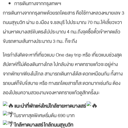
การเดินทางจากกรุงเทพฯ
การเดินทางจากกรุงเทพด้วยรถโดยสาร คือใช้ทางหลวงหมายเลข 3
ถนนสุขุมวิท ผ่าน อ.เมือง จ.ชลบุรี ไปประมาณ 70 กม.ให้เลี้ยวขวา
ผ่านหาดบางเสร่ขับตรงไปประมาณ 4 กม.ถึงจุดซื้อตั๋วเข้าหาดแล้ว
ขับรถตามเส้นทางประมาณ 3 กม. ก็จะถึง
ใครกำลังคิดจะหาที่เที่ยวแบบ One day trip หรือ เที่ยวแบบช่วงสุด
สัปดาห์ที่ไม่ต้องเดินทางไกล ไปกลับง่าย หาดทรายแก้วจะอยู่ห่าง
จากพัทยาเพียงไม่ไกล สามารถเดินทางได้สะดวกเหมือนกัน ทั้งทาง
รถยนต์ก็ขับขี่สบาย หรือ ทางรถโดยสารก็สะดวกมากเช่นกัน ต้อง
ลองไปชมความสวยงามของหาดทรายแก้วดูสักครั้งนะ
แนะนำ
ที่พักแห่งใหม่ใกล้ชายหาดบางเสร่
ในราคาสุดพิเศษเริ่มต้น 690 บาท
ใกล้หาดบางเสร่
ใกล้ถนนสุขุมวิท