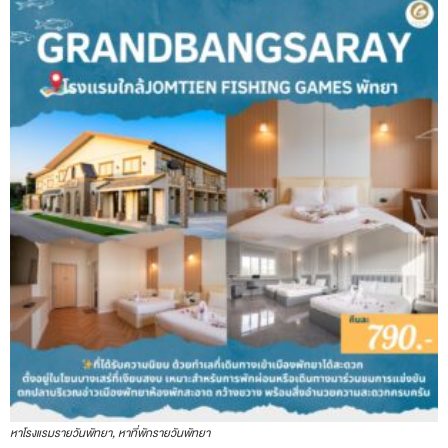
หาโรงแรมรายวันพัทยา, หาที่พักรายวันพัทยา