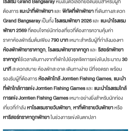
โรงแรม Grand Bangsaray
หนึ่งในตัวเลือกยอดนิยมสำหรับผู้ที่
ต้องการ
แนะนำที่พักพัทยา
และ
พิกัดที่พักพัทยา
ที่เดินทางสะดวก
Grand Bangsaray
เป็นทั้ง
โรงแรมพัทยา 2026
และ
แนะนำโรงแรม
พัทยา 2569
ที่ตอบโจทย์นักท่องเที่ยวที่ต้องการความคุ้มค่า
ราคาห้องพักเริ่มต้นเพียง
790 บาท
เหมาะสำหรับผู้ที่กำลังมองหา
ห้องพักพัทยาราคาถูก
,
โรงแรมพัทยาราคาถูก
และ
รีสอร์ทพัทยา
ราคาถูก
ใช้เวลาเดินทางจากที่พักไปยังจุดจัดการแข่งขันประมาณ
30
นาที
สะดวกสบาย ห้องพักสะอาด เดินทางง่าย มีที่จอดรถ พร้อม
รองรับผู้ที่ต้องการ
ห้องพักใกล้ Jomtien Fishing Games
,
แนะนำ
ที่พักใกล้การแข่ง Jomtien Fishing Games
และ
แนะนำโรงแรมใกล้
การแข่ง Jomtien Fishing Games
เหมาะอย่างยิ่งสำหรับนักท่อง
เที่ยวที่กำลัง
หาโรงแรมรายวันพัทยา
,
หาที่พักรายวันพัทยา
หรือ
หารีสอร์ทราคาถูกพัทยา
ในช่วงการแข่งขันตกปลา