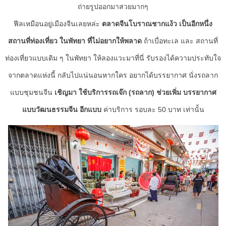
ถ่ายรูปออกมาสวยมากๆ
ฟีลเหมือนอยู่เมืองจีนเลยหล่ะ
ตลาดจีนโบราณชากแง้ว เป็นอีกหนึ่ง
สถานที่ท่องเที่ยว ในพัทยา ที่ไม่อยากให้พลาด
ถ้าเบื่อทะเล และ สถานที่
ท่องเที่ยวแบบเดิม ๆ ในพัทยา ให้ลอง
แวะมาที่นี่ รับรองได้ความประทับใจ
จากตลาดแห่งนี้ กลับไปแน่นอน
หากใคร อยากได้บรรยากาศ นั่งรถลาก
แบบชุมชนจีน
เชิญมา ใช้บริการรถเจ๊ก (รถลาก) ช่วยเพิ่ม บรรยากาศ
แบบวัฒนธรรมจีน อีกแบบ
ค่าบริการ รอบละ
50
บาท เท่านั้น