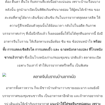
ต้อง ตื่นตา ตื่นใจ กับสถานที่เเห่งนี้อย่างแน่นอน เพราะบ้านเรือนบาง
หลังนั้น ถูกนำมาเปิดเป็นพิพิธภัณฑ์ขนาดย่อม ให้ผู้คนได้เข้าชม ของ
สะสมที่หาดูได้ยาก เดินช็อป เดินชิม กันในบรรยากาศสุดคลาสสิค ให้
ความรู้สึกเหมือนตัวคุณนั้นได้ย้อนเวลา กลับไปในอดีต กับภาพ
บรรยากาศเก่าๆ ที่เมื่อนึกถึงแล้ว ก็เผลออดยิ้มให้ไม่ได้ทุกทีนอกจากนี้ ยังมี
อาหารจีนโบราณ ให้เลือกทานจนอิ่มท้อง ชิม ชม ช้อปจนหนำใจ
พร้อม
ทั้ง การแสดงเชิดสิงโต การแสดงงิ้ว และ ฉายหนังกลางแปลง ที่โรงหนัง
ชากแง้วราม่า
ซึ่งเป็นโรงหนังเก่าแก่ของชุมชน ปกติแล้ว ตลาดจะเปิด
เฉพาะวันเสาร์ ทำให้บรรยากาศครึกครื้น เป็นพิเศษ
อาหารทั้งคาวหวาน ก็จะมีชาวบ้านทำมาวางขายเยอะมาก แถมยังมี
บรรยากาศของชุมชนชาวจีน เป็นอาหารตาอีกด้วย และถ้าหากอยากถ่าย
รูป เดินเล่นให้เข้ากับบรรยากาศ
แนะนำให้ใส่ชุดจีนๆหน่อยนะ เพราะ