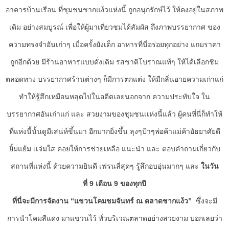
อาคารบ้านเรือน ที่ชุมชนชากแง้วแห่งนี้ ถูกอนุกรักษ์ไว้ ให้คงอยู่ในสภาพ
เดิม อย่างสมบูรณ์ เพื่อให้ผู้มาเที่ยวชมได้สัมผัส ถึงภาพบรรยากาศ ของ
ความทรงจำอันเก่าๆ เมื่อครั้งยังเด็ก อาหารที่นี่อร่อยทุกอย่าง แถมราคา
ถูกอีกด้วย มีร้านอาหารแบบดั่งเดิม รสชาติโบราณแท้ๆ ให้ได้เลือกชิม
ตลอดทาง บรรยากาศร้านต่างๆ ก็มีการตกแต่ง ให้มีกลิ่นอายความเก่าแก่
ทำให้รู้สึกเหมือนหลุดไปในอดีตเลยนอกจาก ความประทับใจ ใน
บรรยากาศอันเก่าแก่ และ สวยงามของชุมชนเเห่งนี้แล้ว ผู้คนที่นี่ก็ทำให้
ที่แห่งนี้นั้นดูมีเสน่ห์ขึ้นมา อีกมากยิ่งขึ้น ลุงๆป้าๆพ่อค้าแม่ค้าอัธยาศัยดี
ยิ้มแย้ม เเจ่มใส คอยให้การช่วยเหลือ แนะนำ และ ตอบคำถามเกี่ยวกับ
สถานที่แห่งนี้ ด้วยความยินดี เฟรนลี่สุดๆ รู้สึกอบอุ่นมากๆ และ
ในวัน
ที่
9
เดือน
9
ของทุกปี
ที่นี่จะมีการจัดงาน “แขวนโคมชมจันทร์ ณ ตลาดชากแง้ว”
ซึ่งจะมี
การนำโคมสีแดง มาแขวนไว้ ทั่วบริเวณตลาดอย่างสวยงาม บอกเลยว่า