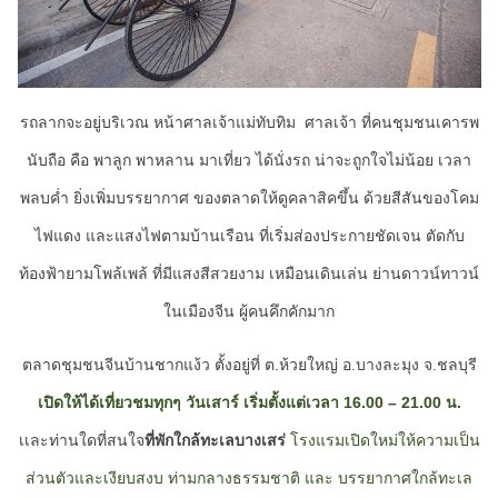
รถลากจะอยู่บริเวณ หน้าศาลเจ้าแม่ทับทิม
ศาลเจ้า ที่คนชุมชนเคารพ
นับถือ คือ พาลูก พาหลาน มาเที่ยว ได้นั่งรถ น่าจะถูกใจไม่น้อย เวลา
พลบค่ำ ยิ่งเพิ่มบรรยากาศ ของตลาดให้ดูคลาสิคขึ้น ด้วยสีสันของโคม
ไฟแดง และแสงไฟตามบ้านเรือน ที่เริ่มส่องประกายชัดเจน ตัดกับ
ท้องฟ้ายามโพล้เพล้ ที่มีแสงสีสวยงาม เหมือนเดินเล่น ย่านดาวน์ทาวน์
ในเมืองจีน ผู้คนคึกคักมาก
ตลาดชุมชนจีนบ้านชากแง้ว ตั้งอยู่ที่ ต.ห้วยใหญ่ อ.บางละมุง จ.ชลบุรี
เปิดให้ได้เที่ยวชมทุกๆ วันเสาร์ เริ่มตั้งแต่เวลา
16.00 – 21.00
น.
เเละท่านใดที่สนใจ
ที่พักใกล้ทะเลบางเสร่
โรงแรมเปิดใหม่ให้ความเป็น
ส่วนตัวและเงียบสงบ ท่ามกลางธรรมชาติ และ บรรยากาศใกล้ทะเล