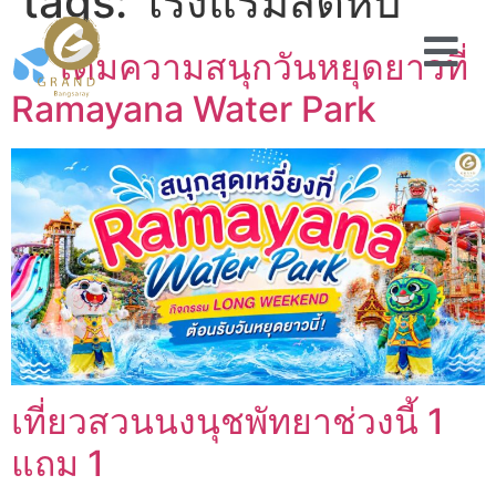
tags:
โรงแรมสัตหีบ
เติมความสนุกวันหยุดยาวที่
Ramayana Water Park
เที่ยวสวนนงนุชพัทยาช่วงนี้ 1
แถม 1