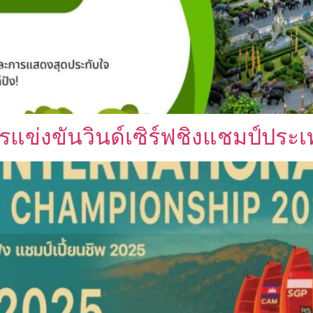
แข่งขันวินด์เซิร์ฟชิงแชมป์ประ