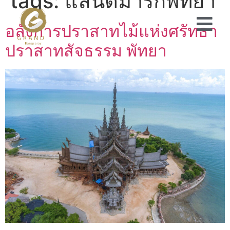
tags:
แลนด์มาร์กพัทยา
อลังการปราสาทไม้แห่งศรัทธา
ปราสาทสัจธรรม พัทยา