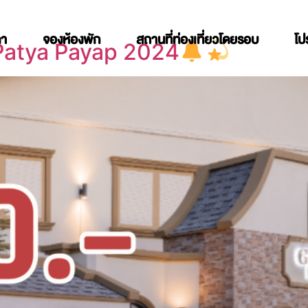
คา
จองห้องพัก
สถานที่ท่องเที่ยวโดยรอบ
โป
านPatya Payap 2024