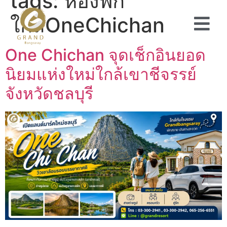
tags:
ห้องพัก
ใกล้OneChichan
One Chichan จุดเช็กอินยอด
นิยมแห่งใหม่ใกล้เขาชีจรรย์
จังหวัดชลบุรี