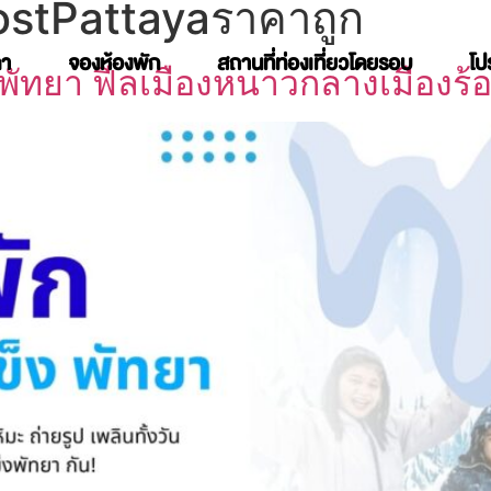
rostPattayaราคาถูก
คา
จองห้องพัก
สถานที่ท่องเที่ยวโดยรอบ
โป
พัทยา ฟีลเมืองหนาวกลางเมืองร้