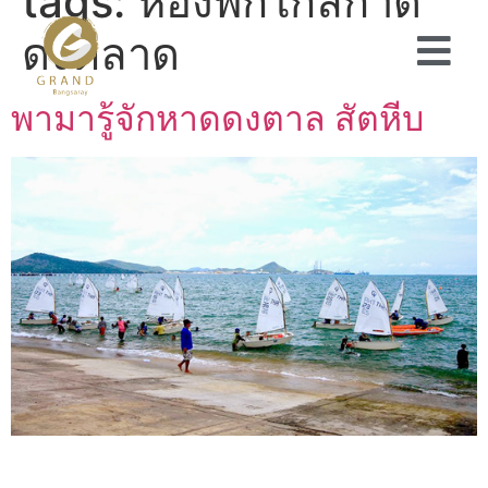
tags:
ห้องพักใกล้กาด
ดงตลาด
พามารู้จักหาดดงตาล สัตหีบ