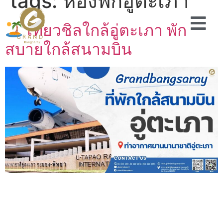
tags:
ห้องพักอู่ตะเภา
เที่ยวชิลใกล้อู่ตะเภา พัก
สบายใกล้สนามบิน