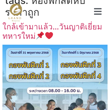
tags:
ห้องพักสัตหีบ
ราคาถูก
ใกล้เข้ามาแล้ว…วันญาติเยี่ยม
ทหารใหม่