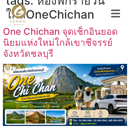
tags:
ห้องพักรายวัน
ใกล้OneChichan
One Chichan จุดเช็กอินยอด
นิยมแห่งใหม่ใกล้เขาชีจรรย์
จังหวัดชลบุรี