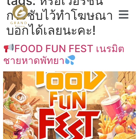
tags:
หรือเวอร์ชัน
กระชับไว้ทำโฆษณา
บอกได้เลยนะคะ!
FOOD FUN FEST เนรมิต
ชายหาดพัทยา