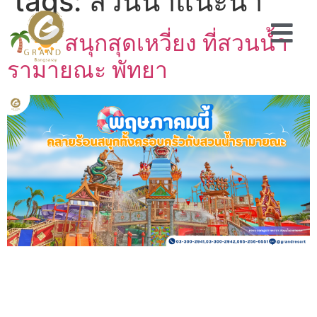
tags:
สวนน้ำแนะนำ
สนุกสุดเหวี่ยง ที่สวนน้ำ
รามายณะ พัทยา