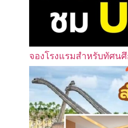
จองโรงแรมสำหรับทัศนศึก