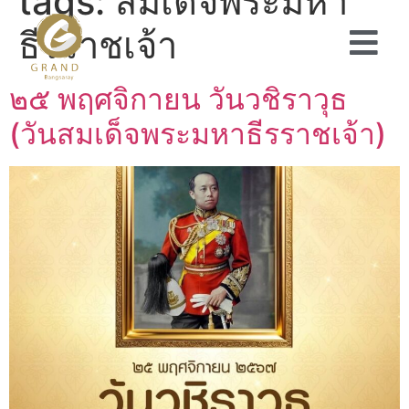
tags:
สมเด็จพระมหา
ธีรราชเจ้า
๒๕ พฤศจิกายน วันวชิราวุธ
(วันสมเด็จพระมหาธีรราชเจ้า)