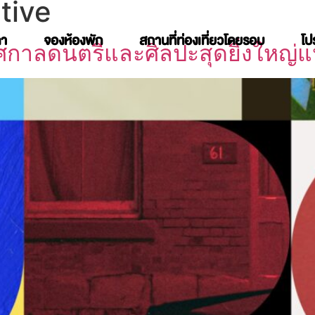
tive
คา
จองห้องพัก
สถานที่ท่องเที่ยวโดยรอบ
โป
าลดนตรีและศิลปะสุดยิ่งใหญ่แห