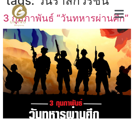
tags:
วันรำลึกวีรชน
3 กุมภาพันธ์ “วันทหารผ่านศึก”