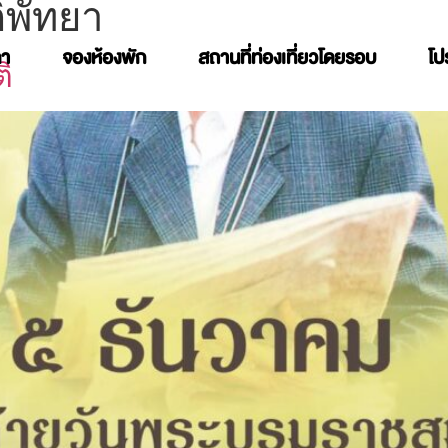
ิพัทยา
คา
จองห้องพัก
สถานที่ท่องเที่ยวโดยรอบ
โป
ิ