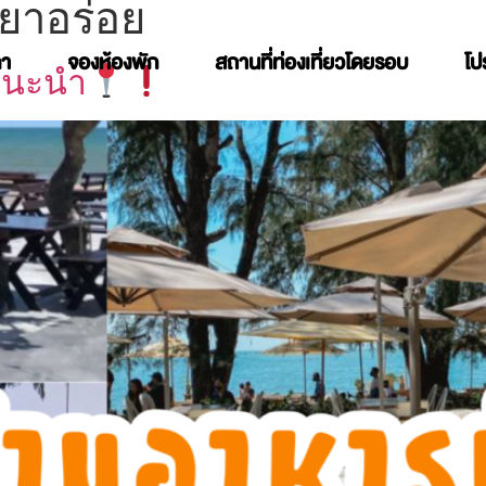
ยาอร่อย
คา
จองห้องพัก
สถานที่ท่องเที่ยวโดยรอบ
โป
กแนะนำ