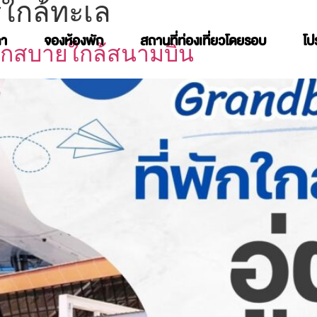
่ใกล้ทะเล
คา
จองห้องพัก
สถานที่ท่องเที่ยวโดยรอบ
โป
 พักสบายใกล้สนามบิน