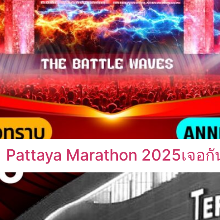
Pattaya Marathon 2025เจอกันท