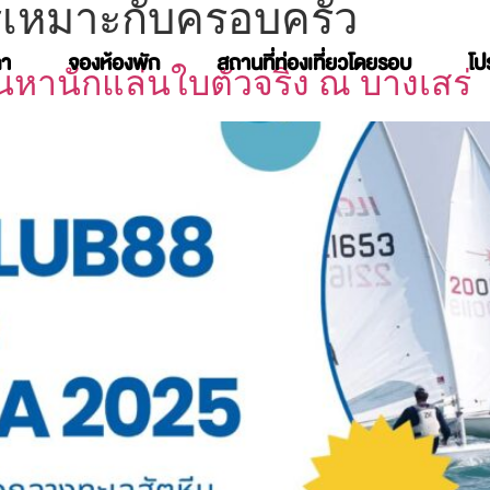
ร่เหมาะกับครอบครัว
คา
จองห้องพัก
สถานที่ท่องเที่ยวโดยรอบ
โป
้นหานักแล่นใบตัวจริง ณ บางเสร่