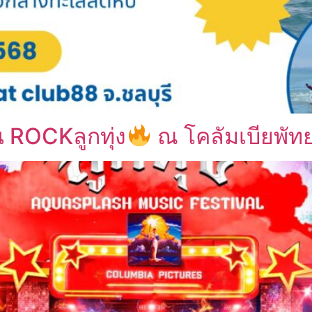
น ROCKลูกทุ่ง
ณ โคลัมเบียพัท