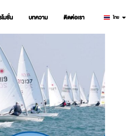
รโมชั่น
บทความ
ติดต่อเรา
ไทย
English