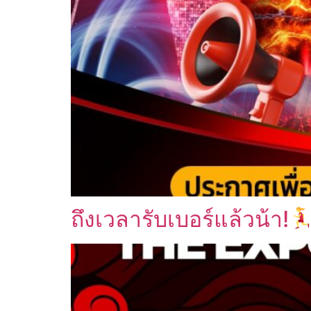
ถึงเวลารับเบอร์แล้วน้า!