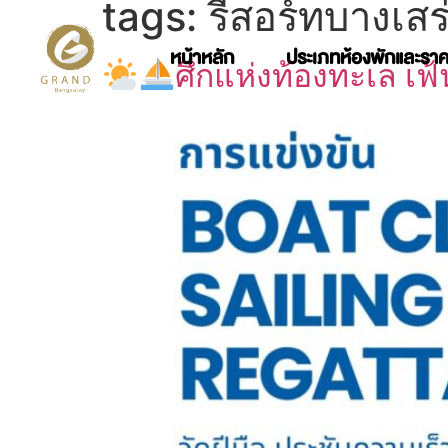
tags:
รีสอร์ทบางเส
หน้าหลัก
ประเภทห้องพักและรา
ศึกแห่งท้องทะเล เฟ