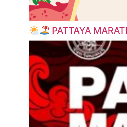
PATTAYA MARATHON