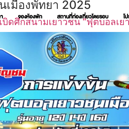
นเมืองพัทยา 2025
คา
จองห้องพัก
สถานที่ท่องเที่ยวโดยรอบ
โป
ระเบิดศึกสนามเยาวชน “ฟุตบอลเย