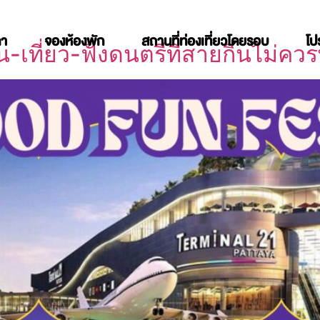
คา
จองห้องพัก
สถานที่ท่องเที่ยวโดยรอบ
โป
ที่ยว-ฟังดนตรีที่สายกินไม่คว