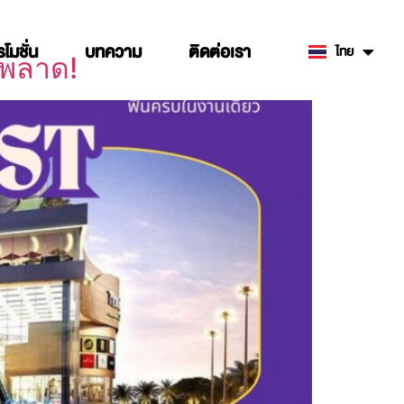
รโมชั่น
บทความ
ติดต่อเรา
ไทย
English
รพลาด!