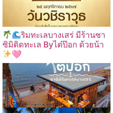
ริมทะเลบางเสร่ มีร้านซา
ซิมิติดทะเล Byไต๋ป๊อก ด้วยน้า
🩷