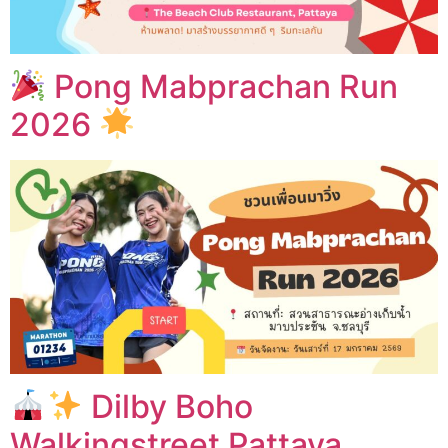
Pong Mabprachan Run
2026
Dilby Boho
Walkingstreet Pattaya