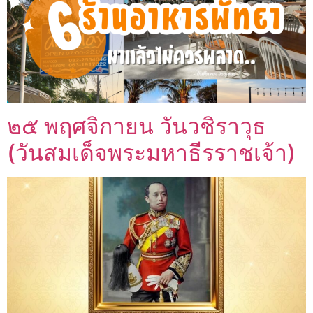
๒๕ พฤศจิกายน วันวชิราวุธ
(วันสมเด็จพระมหาธีรราชเจ้า)