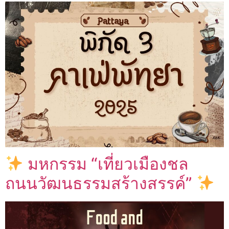
มหกรรม “เที่ยวเมืองชล
ถนนวัฒนธรรมสร้างสรรค์”