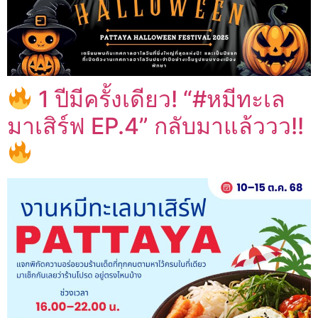
1 ปีมีครั้งเดียว! “#หมีทะเล
มาเสิร์ฟ EP.4” กลับมาแล้ววว!!