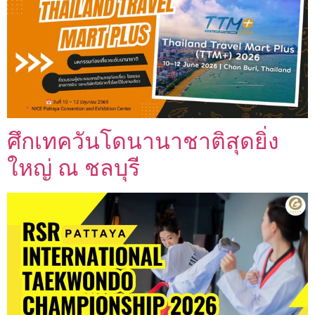
ศึกเทควันโดนานาชาติสุดยิ่ง
ใหญ่ ณ ชลบุรี