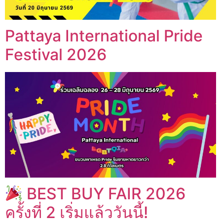
Pattaya International Pride
Festival 2026
BEST BUY FAIR 2026
ครั้งที่ 2 เริ่มแล้ววันนี้!