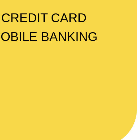
CREDIT CARD
OBILE BANKING